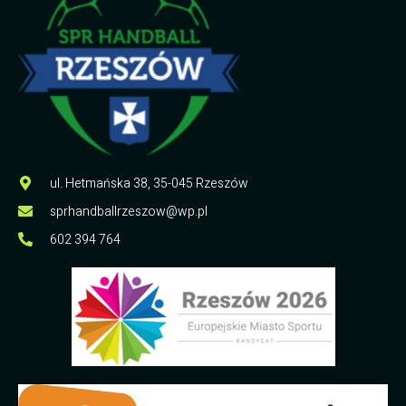
ul. Hetmańska 38, 35-045 Rzeszów
sprhandballrzeszow@wp.pl
602 394 764